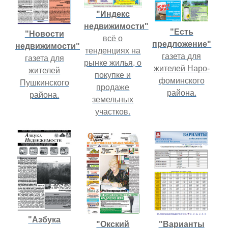
"Индекс
недвижимости"
"Есть
"Новости
всё о
предложение"
недвижимости"
тенденциях на
газета для
газета для
рынке жилья, о
жителей Наро-
жителей
покупке и
фоминского
Пушкинского
продаже
района.
района.
земельных
участков.
"Азбука
"Окский
"Варианты