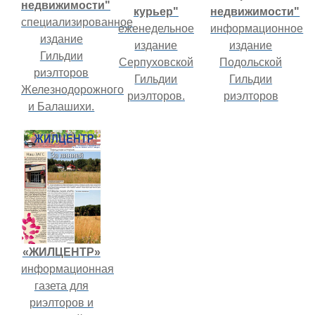
недвижимости"
курьер"
недвижимости"
специализированное
еженедельное
информационное
издание
издание
издание
Гильдии
Серпуховской
Подольской
риэлторов
Гильдии
Гильдии
Железнодорожного
риэлторов.
риэлторов
и Балашихи.
«ЖИЛЦЕНТР»
информационная
газета для
риэлторов и