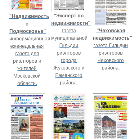
"Эксперт по
"Недвижимость
недвижимости"
в
"Чеховская
газета
Подмосковье"
недвижимость"
муниципальной
информационная
газета Гильдии
Гильдии
еженедельная
риэлторов
риэлторов
газета для
Чеховского
города
риэлторов и
района.
Жуковского и
жителей
Раменского
Московской
района.
области.