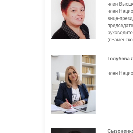
член Высше
член Нацио
вице-прези
председате
руководите
(г.Раменско
Голубева 
член Нацио
Сызоненко