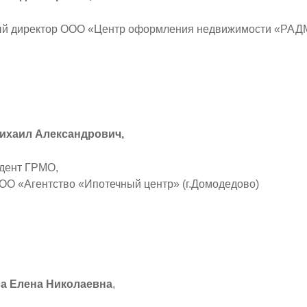
ый директор ООО «Центр оформления недвижимости «РАДМ
ихаил Александрович,
дент ГРМО,
ор ООО «Агентство «Ипотечный це
а Елена Николаевна
,