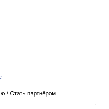
С
ю / Стать партнёром