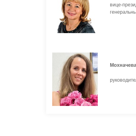
вице-прези
генеральн
Мохначева
руководите