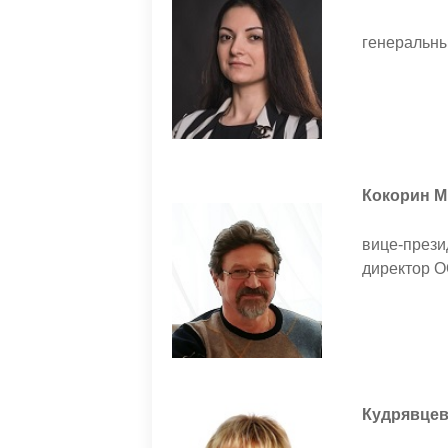
генеральн
Кокорин М
вице-прези
директ
Кудрявцев