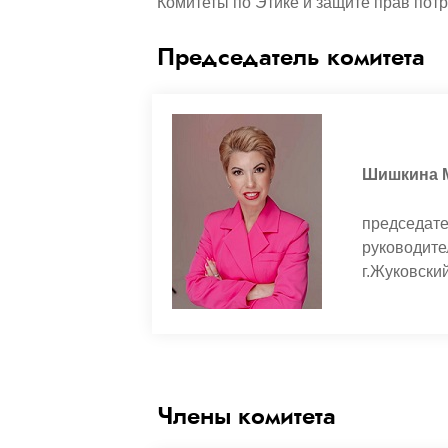
Комитеты по Этике и защите прав пот
Председатель комитета
Шишкина 
председ
руководит
г
Члены комитета