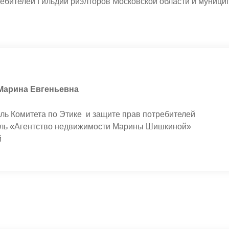
ребителей Гильдии риэлторов Московской области и муници
Марина Евгеньевна
атель Комитета по Этике и защите прав п
ель «Агентство недвижимости Марины Шишкиной»
.Жуковский