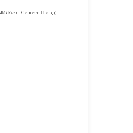
ИЛА» (г. Сергиев Посад)
нтр» (г.Домодедово)