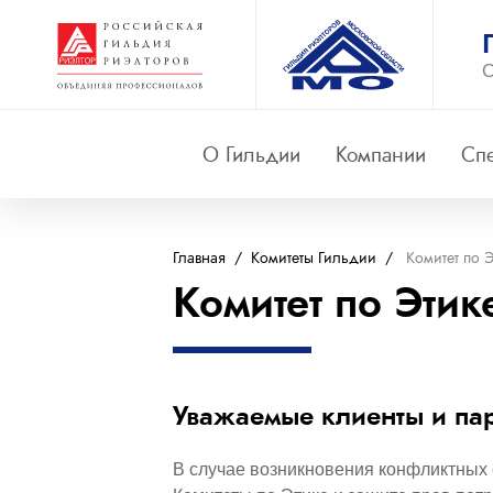
О
О Гильдии
Компании
Сп
Главная
/
Комитеты Гильдии
/
Комитет по 
Комитет по Этик
Уважаемые клиенты и па
В случае возникновения конфликтных с