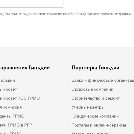
ть, Вы подтверждаете свое
согласие на обработку предоставляемых данных
правления Гильдии
Партнёры Гильдии
Гильдии
Банки и финансовые организа
ый совет
Страховые компании
ий совет ТОС ГРМО
Строительство и ремонт
я комиссия
Учебные центры
иденты ГРМО
Юридические компании
ели ГРМО в РГР
Порталы и онлайн-сервисы
денты ГРМО
Магазины и услуги