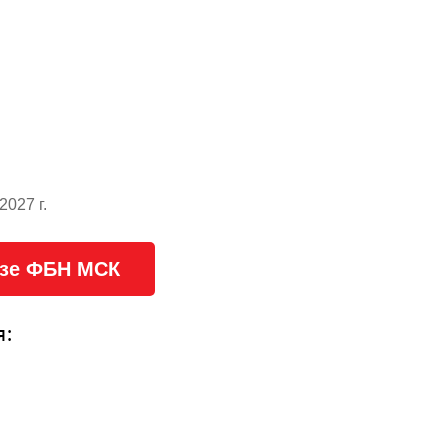
027 г.
азе ФБН МСК
я: