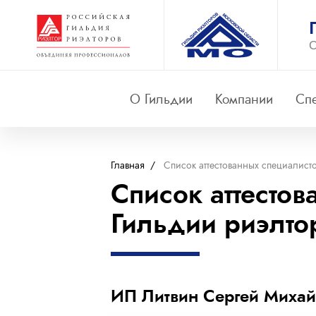
О
О Гильдии
Компании
Сп
Главная
/
Список аттестованных специалист
Список аттестов
Гильдии риэлто
ИП Литвин Сергей Михай