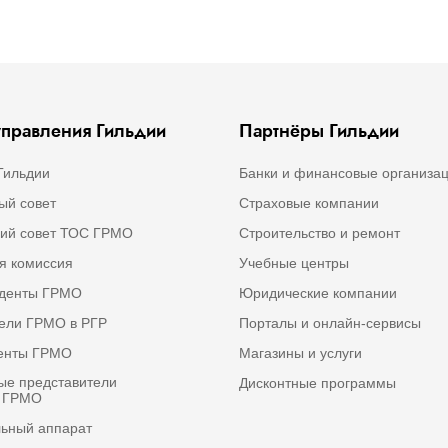
правления Гильдии
Партнёры Гильдии
Гильдии
Банки и финансовые организа
ый совет
Страховые компании
ий совет ТОС ГРМО
Строительство и ремонт
я комиссия
Учебные центры
иденты ГРМО
Юридические компании
ели ГРМО в РГР
Порталы и онлайн-сервисы
денты ГРМО
Магазины и услуги
е представители
Дисконтные программы
а ГРМО
ьный аппарат