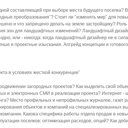
одной составляющей при выборе места будущего поселка? 
одные преобразования"? Стоит ли "изменять мир" для пов
ешено и что запрещено делать на земле застройщику? Роль 
ния зон для ландшафтных изменений? Ландшафтный дизайн 
здно, или - никогда: когда ландшафтный дизайнер не в сил
ные и проектные изыскания. Апгрейд концепции и готового
екта в условиях жесткой конкуренции"
родвижении загородных проектов? Как выделить свой объе
ных и электронных СМИ в реализации проекта? Интернет - 
нга? Место профильных и непрофильных журналов, газет р
ирования объектов и компаний на специализированных выс
 компании. Какова специфика работы отдела продаж в новы
уатации поселков: оптимизация расходов, опций? Как доби