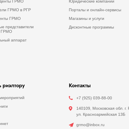
иденты ГРМО
Юридические компании
ели ГРМО в РГР
Порталы и онлайн-сервисы
денты ГРМО
Магазины и услуги
е представители
Дисконтные программы
а ГРМО
ьный аппарат
 риэлтору
Контакты
мероприятий
+7 (925) 039-88-00
ниги
140109, Московская обл. г.
ул. Красноармейская 13Б
инет
grmo@inbox.ru