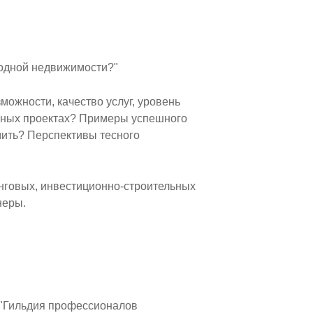
ородной недвижимости?"
можности, качество услуг, уровень
овных проектах? Примеры успешного
мить? Перспективы тесного
инговых, инвестиционно-строительных
неры.
 "Гильдия профессионалов