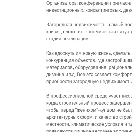
Организаторы конференции пригласили
инвестиционных, консалтинговых, дев
Загородная недвижимость - самый вос
кризис, сложная экономическая ситуа
стадии реализации.
Как вдохнуть им новую жизнь, сделат
конкуренция объектов, где застройщи
материалов, оборудования, рационал
дизайна и т.д. Все это создает комфор
приобрести загородную недвижимость
В профессиональной среде участников
когда строительный процесс завершен и
чтобы перед "женихом"-купцом не был
архитектурных форм, и качество строй
местности, климатические условия и т
появляются лишние весомые аргументы