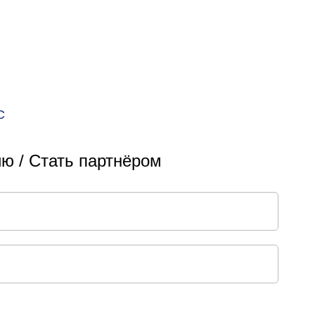
С
ю / Стать партнёром