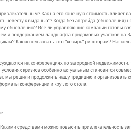
 привлекательным? Как на его конечную стоимость влияет 
ить невесту к выданью"? Когда без апгрейда (обновления) н
ому обновлению? Все ли управляющие компании готовы вз
ием и поддержанием ландшафта придомовых участков на За
икам? Как использовать этот "козырь" риэлторам? Насколь
бсуждаются на конференциях по загородной недвижимости,
 условиях кризиса особенно актуальным становится совме
ег, мы решили продолжить нашу традицию и организовать 
форматы конференции и круглого стола.
фе
и? Какими средствами можно повысить привлекательность за