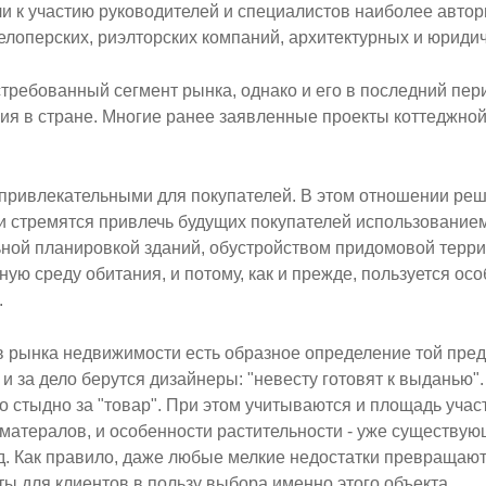
 к участию руководителей и специалистов наиболее автор
елоперских, риэлторских компаний, архитектурных и юриди
требованный сегмент рынка, однако и его в последний пе
ция в стране. Многие ранее заявленные проекты коттеджной
ь привлекательными для покупателей. В этом отношении р
ки стремятся привлечь будущих покупателей использование
ьной планировкой зданий, обустройством придомовой тер
тную среду обитания, и потому, как и прежде, пользуется ос
.
 рынка недвижимости есть образное определение той пред
 за дело берутся дизайнеры: "невесту готовят к выданью". 
о стыдно за "товар". При этом учитываются и площадь учас
матералов, и особенности растительности - уже существующ
.д. Как правило, даже любые мелкие недостатки превращают
 для клиентов в пользу выбора именно этого объекта.